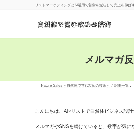
コ
ナ
リストマーケティングとAI活用で苦労を減らして売上を伸ば
ン
ビ
テ
ゲ
ン
ー
ツ
シ
へ
ョ
ス
ン
キ
に
ッ
移
メルマガ反
プ
動
Nature Sales ～自然体で営む攻めの技術～
記事一覧
こんにちは、AI×リストで自然体ビジネス設
メルマガやSNSを続けていると、数字が気に