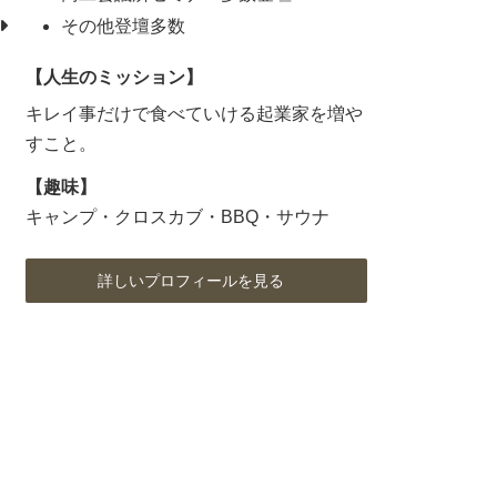
その他登壇多数
【人生のミッション】
キレイ事だけで食べていける起業家を増や
すこと。
【趣味】
キャンプ・クロスカブ・BBQ・サウナ
詳しいプロフィールを見る
ア
ア
ア
イ
イ
イ
コ
コ
コ
ン
ン
ン
リ
リ
リ
ン
ン
ン
ク
ク
ク