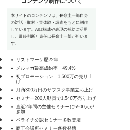
コンテンツ制作について
本サイトのコンテンツは、長嶺圭一郎自身
の対話・取材・実体験・調査をもとに制作
しています。AIは構成や表現の補助に活用
し、最終判断と責任は長嶺圭一郎が担いま
す。
リストマーケ歴22年
メルマガ最高成約率 49.4%
初プロモーション 1,500万の売り上
げ
月商300万円のサブスク事業立ち上げ
セミナー200人動員で1,540万売り上げ
直近2年間の主催セミナーに5500人が
参加
ペライチ公認セミナー多数登壇
商工会議所セミナー多数登壇