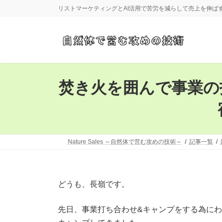
コ
ナ
リストマーケティングとAI活用で苦労を減らして売上を伸ば
ン
ビ
テ
ゲ
ン
ー
ツ
シ
へ
ョ
ス
ン
キ
に
焚き火を囲んで事業の
ッ
移
プ
動
Nature Sales ～自然体で営む攻めの技術～
記事一覧
どうも、長嶺です。
先日、事業打ち合わせ&キャンプをする為に