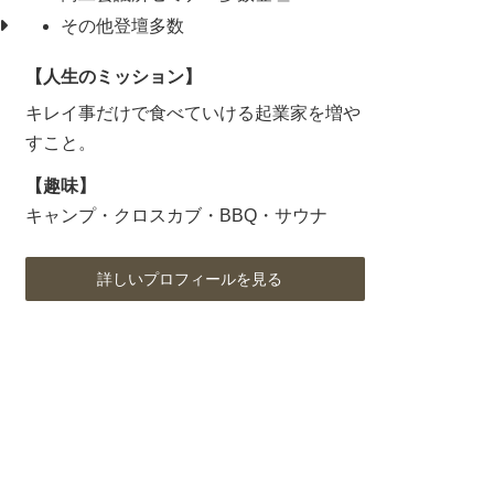
その他登壇多数
【人生のミッション】
キレイ事だけで食べていける起業家を増や
すこと。
【趣味】
キャンプ・クロスカブ・BBQ・サウナ
詳しいプロフィールを見る
ア
ア
ア
イ
イ
イ
コ
コ
コ
ン
ン
ン
リ
リ
リ
ン
ン
ン
ク
ク
ク