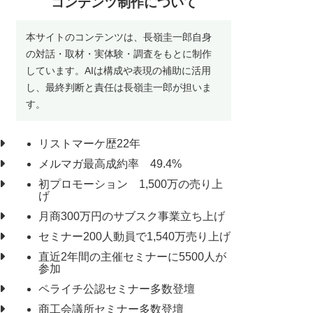
コンテンツ制作について
本サイトのコンテンツは、長嶺圭一郎自身
の対話・取材・実体験・調査をもとに制作
しています。AIは構成や表現の補助に活用
し、最終判断と責任は長嶺圭一郎が担いま
す。
リストマーケ歴22年
メルマガ最高成約率 49.4%
初プロモーション 1,500万の売り上
げ
月商300万円のサブスク事業立ち上げ
セミナー200人動員で1,540万売り上げ
直近2年間の主催セミナーに5500人が
参加
ペライチ公認セミナー多数登壇
商工会議所セミナー多数登壇