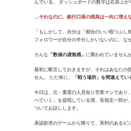
んでいる。 ダッシュボードの数字は右肩上が
…それなのに、銀行口座の残高は一向に増え
「もしかして、自分は『都合のいい暇つぶし相
フォロワーが自分の半分しかいないのに、な
そんな
「数値の虚無感」
に襲われていません
最初に断言しておきますが、それはあなたの
せん。 ただ単に、
「戦う場所」を間違えてい
今日は、元・重度の人見知り営業マンであり、
べていく」を提唱している僕、長嶺圭一郎が
ついてお話しします。
承認欲求のゲームから降りて、実利のあるビ