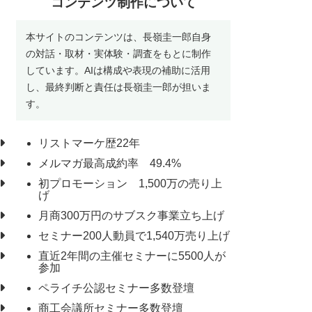
コンテンツ制作について
本サイトのコンテンツは、長嶺圭一郎自身
の対話・取材・実体験・調査をもとに制作
しています。AIは構成や表現の補助に活用
し、最終判断と責任は長嶺圭一郎が担いま
す。
リストマーケ歴22年
メルマガ最高成約率 49.4%
初プロモーション 1,500万の売り上
げ
月商300万円のサブスク事業立ち上げ
セミナー200人動員で1,540万売り上げ
直近2年間の主催セミナーに5500人が
参加
ペライチ公認セミナー多数登壇
商工会議所セミナー多数登壇