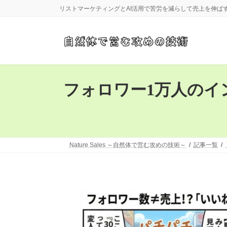
コ
ナ
リストマーケティングとAI活用で苦労を減らして売上を伸ば
ン
ビ
テ
ゲ
ン
ー
ツ
シ
へ
ョ
ス
ン
キ
に
フォロワー1万人のイ
ッ
移
プ
動
Nature Sales ～自然体で営む攻めの技術～
記事一覧