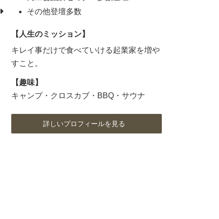
その他登壇多数
【人生のミッション】
キレイ事だけで食べていける起業家を増や
すこと。
【趣味】
キャンプ・クロスカブ・BBQ・サウナ
詳しいプロフィールを見る
ア
ア
ア
イ
イ
イ
コ
コ
コ
ン
ン
ン
リ
リ
リ
ン
ン
ン
ク
ク
ク