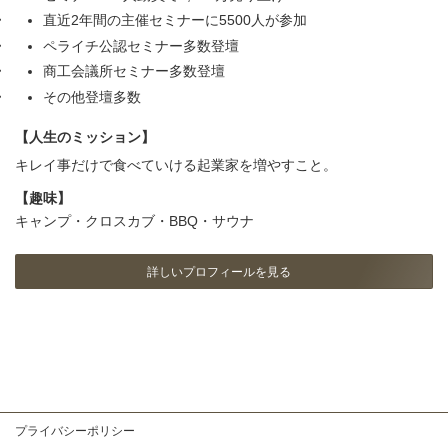
直近2年間の主催セミナーに5500人が参加
ペライチ公認セミナー多数登壇
商工会議所セミナー多数登壇
その他登壇多数
【人生のミッション】
キレイ事だけで食べていける起業家を増やすこと。
【趣味】
キャンプ・クロスカブ・BBQ・サウナ
詳しいプロフィールを見る
ア
ア
ア
イ
イ
イ
コ
コ
コ
ン
ン
ン
リ
リ
リ
ン
ン
ン
ク
ク
ク
プライバシーポリシー