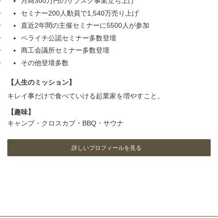
月商300万円のサブスク事業立ち上げ
セミナー200人動員で1,540万売り上げ
直近2年間の主催セミナーに5500人が参加
ペライチ公認セミナー多数登壇
商工会議所セミナー多数登壇
その他登壇多数
【人生のミッション】
キレイ事だけで食べていける起業家を増やすこと。
【趣味】
キャンプ・クロスカブ・BBQ・サウナ
詳しいプロフィールを見る
ア
ア
ア
イ
イ
イ
コ
コ
コ
ン
ン
ン
リ
リ
リ
ン
ン
ン
ク
ク
ク