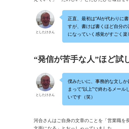
正直、最初は“AIが代わりに
すが、書けば書くほど自分の
としたけさん
になっていく感覚がすごく楽
“発信が苦手な人”ほど試
僕みたいに、事務的な文しか
まって“以上”で終わるメー
としたけさん
いです（笑）
河合さんはご自身の文章のことを「営業職を
文面になる」とおっしゃっていました。