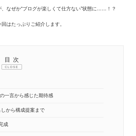
、なぜか“ブログが楽しくて仕方ない”状態に……！？
今回はたっぷりご紹介します。
目次
CLOSE
初の一言から感じた期待感
出しから構成提案まで
完成