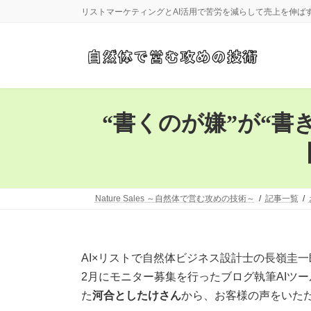
コ
ナ
リストマーケティングとAI活用で苦労を減らして売上を伸ば
ン
ビ
テ
ゲ
ン
ー
ツ
シ
へ
ョ
ス
ン
キ
に
“書くのが嫌”が“書き
ッ
移
プ
動
Nature Sales ～自然体で営む攻めの技術～
記事一覧
AI×リストで自然体ビジネス設計士の長嶺圭
2月にモニター募集を行ったブログ執筆AIツール
た
河合としたけさん
から、お客様の声をいた