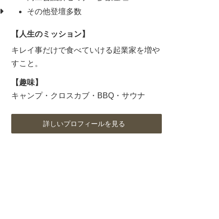
その他登壇多数
【人生のミッション】
キレイ事だけで食べていける起業家を増や
すこと。
【趣味】
キャンプ・クロスカブ・BBQ・サウナ
詳しいプロフィールを見る
ア
ア
ア
イ
イ
イ
コ
コ
コ
ン
ン
ン
リ
リ
リ
ン
ン
ン
ク
ク
ク