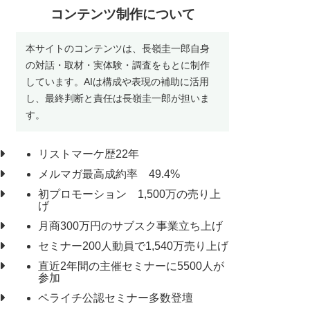
コンテンツ制作について
本サイトのコンテンツは、長嶺圭一郎自身
の対話・取材・実体験・調査をもとに制作
しています。AIは構成や表現の補助に活用
し、最終判断と責任は長嶺圭一郎が担いま
す。
リストマーケ歴22年
メルマガ最高成約率 49.4%
初プロモーション 1,500万の売り上
げ
月商300万円のサブスク事業立ち上げ
セミナー200人動員で1,540万売り上げ
直近2年間の主催セミナーに5500人が
参加
ペライチ公認セミナー多数登壇