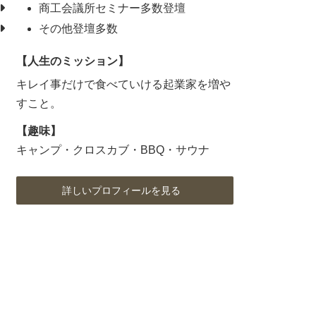
商工会議所セミナー多数登壇
その他登壇多数
【人生のミッション】
キレイ事だけで食べていける起業家を増や
すこと。
【趣味】
キャンプ・クロスカブ・BBQ・サウナ
詳しいプロフィールを見る
ア
ア
ア
イ
イ
イ
コ
コ
コ
ン
ン
ン
リ
リ
リ
ン
ン
ン
ク
ク
ク