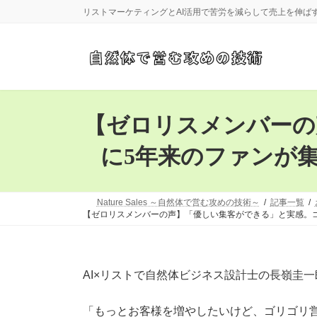
コ
ナ
リストマーケティングとAI活用で苦労を減らして売上を伸ば
ン
ビ
テ
ゲ
ン
ー
ツ
シ
へ
ョ
ス
ン
キ
に
【ゼロリスメンバーの
ッ
移
プ
動
に5年来のファンが
Nature Sales ～自然体で営む攻めの技術～
記事一覧
【ゼロリスメンバーの声】「優しい集客ができる」と実感。
AI×リストで自然体ビジネス設計士の長嶺圭
「もっとお客様を増やしたいけど、ゴリゴリ