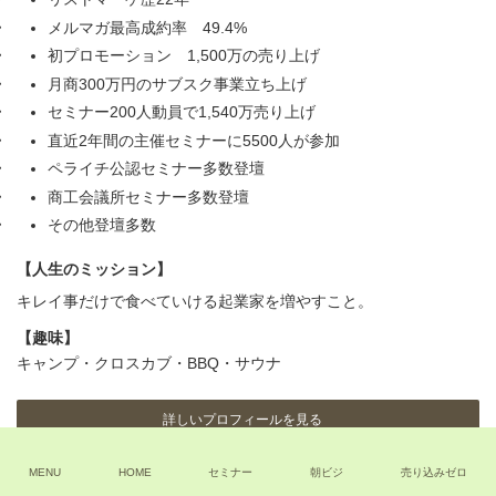
メルマガ最高成約率 49.4%
初プロモーション 1,500万の売り上げ
月商300万円のサブスク事業立ち上げ
セミナー200人動員で1,540万売り上げ
直近2年間の主催セミナーに5500人が参加
ペライチ公認セミナー多数登壇
商工会議所セミナー多数登壇
その他登壇多数
【人生のミッション】
キレイ事だけで食べていける起業家を増やすこと。
【趣味】
キャンプ・クロスカブ・BBQ・サウナ
詳しいプロフィールを見る
ア
ア
ア
MENU
HOME
セミナー
朝ビジ
売り込みゼロ
イ
イ
イ