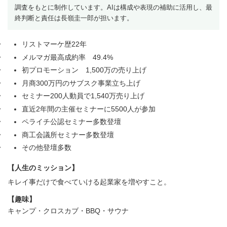
調査をもとに制作しています。AIは構成や表現の補助に活用し、最
終判断と責任は長嶺圭一郎が担います。
リストマーケ歴22年
メルマガ最高成約率 49.4%
初プロモーション 1,500万の売り上げ
月商300万円のサブスク事業立ち上げ
セミナー200人動員で1,540万売り上げ
直近2年間の主催セミナーに5500人が参加
ペライチ公認セミナー多数登壇
商工会議所セミナー多数登壇
その他登壇多数
【人生のミッション】
キレイ事だけで食べていける起業家を増やすこと。
【趣味】
キャンプ・クロスカブ・BBQ・サウナ