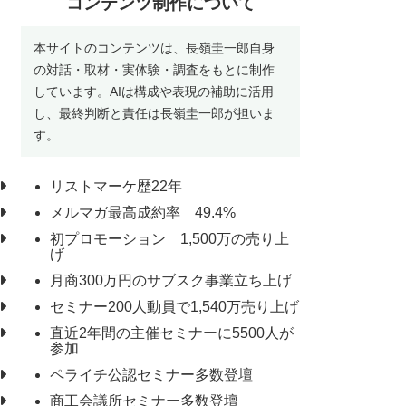
コンテンツ制作について
本サイトのコンテンツは、長嶺圭一郎自身
の対話・取材・実体験・調査をもとに制作
しています。AIは構成や表現の補助に活用
し、最終判断と責任は長嶺圭一郎が担いま
す。
リストマーケ歴22年
メルマガ最高成約率 49.4%
初プロモーション 1,500万の売り上
げ
月商300万円のサブスク事業立ち上げ
セミナー200人動員で1,540万売り上げ
直近2年間の主催セミナーに5500人が
参加
ペライチ公認セミナー多数登壇
商工会議所セミナー多数登壇