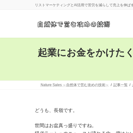
コ
ナ
リストマーケティングとAI活用で苦労を減らして売上を伸ば
ン
ビ
テ
ゲ
ン
ー
ツ
シ
へ
ョ
ス
ン
キ
に
起業にお金をかけたく
ッ
移
プ
動
Nature Sales ～自然体で営む攻めの技術～
記事一覧
どうも、長嶺です。
世間はお盆真っ盛りですね。