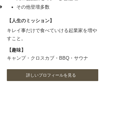
その他登壇多数
【人生のミッション】
キレイ事だけで食べていける起業家を増や
すこと。
【趣味】
キャンプ・クロスカブ・BBQ・サウナ
詳しいプロフィールを見る
ア
ア
ア
イ
イ
イ
コ
コ
コ
ン
ン
ン
リ
リ
リ
ン
ン
ン
ク
ク
ク