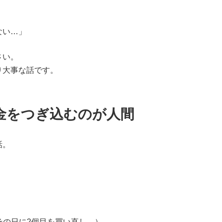
ない…」
さい。
り大事な話です。
金をつぎ込むのが人間
話。
その日に2個目を買い直し…）