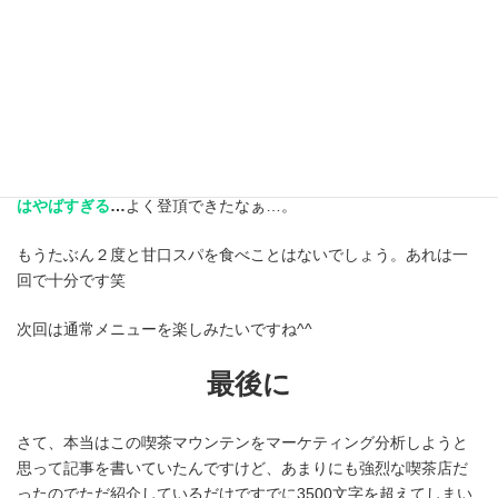
遭難者を１人も出すことなく偉業を達成した割にはほとんどのメ
ンバーの表情が曇っているのは気のせいではありません。
(実際笑っているのは通常メニューを食べた人たちだけだったり…
w)
ちなみに、ほかの甘口スパも味見させてもらったんですがまだ僕
が食べたバナナスパは美味しい部類でした。特に
メロンとキウイ
はやばすぎる
…
よく登頂できたなぁ…。
もうたぶん２度と甘口スパを食べことはないでしょう。あれは一
回で十分です笑
次回は通常メニューを楽しみたいですね^^
最後に
さて、本当はこの喫茶マウンテンをマーケティング分析しようと
思って記事を書いていたんですけど、あまりにも強烈な喫茶店だ
ったのでただ紹介しているだけですでに3500文字を超えてしまい