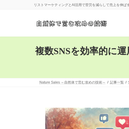
コ
ナ
リストマーケティングとAI活用で苦労を減らして売上を伸ば
ン
ビ
テ
ゲ
ン
ー
ツ
シ
へ
ョ
ス
ン
キ
に
複数SNSを効率的に
ッ
移
プ
動
Nature Sales ～自然体で営む攻めの技術～
記事一覧