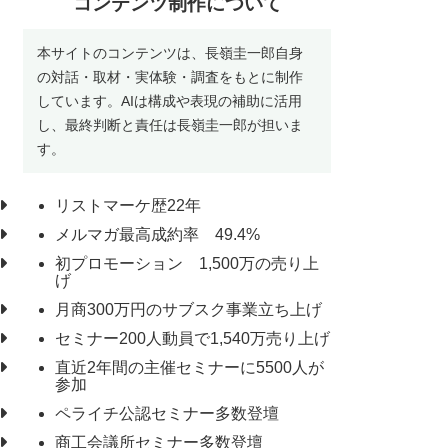
コンテンツ制作について
本サイトのコンテンツは、長嶺圭一郎自身
の対話・取材・実体験・調査をもとに制作
しています。AIは構成や表現の補助に活用
し、最終判断と責任は長嶺圭一郎が担いま
す。
リストマーケ歴22年
メルマガ最高成約率 49.4%
初プロモーション 1,500万の売り上
げ
月商300万円のサブスク事業立ち上げ
セミナー200人動員で1,540万売り上げ
直近2年間の主催セミナーに5500人が
参加
ペライチ公認セミナー多数登壇
商工会議所セミナー多数登壇