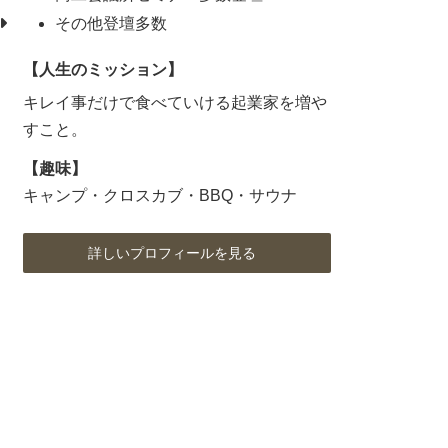
その他登壇多数
【人生のミッション】
キレイ事だけで食べていける起業家を増や
すこと。
【趣味】
キャンプ・クロスカブ・BBQ・サウナ
詳しいプロフィールを見る
ア
ア
ア
イ
イ
イ
コ
コ
コ
ン
ン
ン
リ
リ
リ
ン
ン
ン
ク
ク
ク