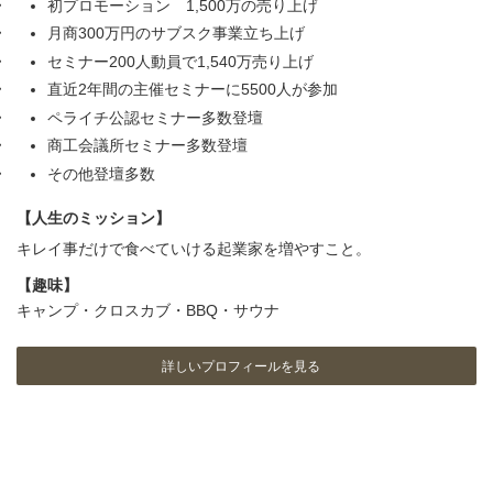
初プロモーション 1,500万の売り上げ
月商300万円のサブスク事業立ち上げ
セミナー200人動員で1,540万売り上げ
直近2年間の主催セミナーに5500人が参加
ペライチ公認セミナー多数登壇
商工会議所セミナー多数登壇
その他登壇多数
【人生のミッション】
キレイ事だけで食べていける起業家を増やすこと。
【趣味】
キャンプ・クロスカブ・BBQ・サウナ
詳しいプロフィールを見る
ア
ア
ア
イ
イ
イ
コ
コ
コ
ン
ン
ン
リ
リ
リ