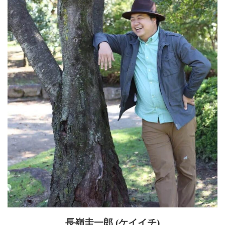
長嶺圭一郎 (ケイイチ)