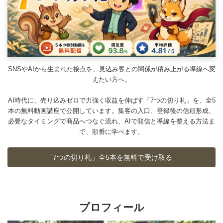
SNSやAIから生まれた接点を、見込み客との関係が積み上がる導線へ変
えたい方へ。
AI時代に、売り込みゼロで力強く収益を伸ばす「7つの切り札」を、全5
本の無料動画講座で公開しています。集客の入口、登録後の信頼形成、
必要なタイミングで商品へつなぐ流れ、AIで発信と導線を整える方法ま
で、順番に学べます。
「7つの切り札」全5本を無料で受け取る
プロフィール