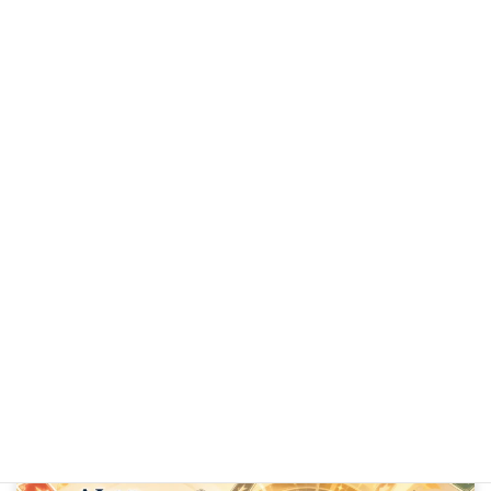
AI自動化で失敗する理由｜成果が落ちる人の判断基準
2026年6月22日
次の記事
高単価商品の売り方｜欲しいのに買えない理由を越える設計
2026年6月24日
AI時代に
売り込みゼロで力強く収益を伸ばす